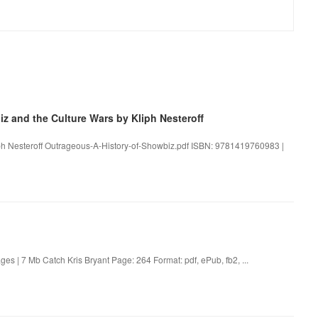
 and the Culture Wars by Kliph Nesteroff
iph Nesteroff Outrageous-A-History-of-Showbiz.pdf ISBN: 9781419760983 |
s | 7 Mb Catch Kris Bryant Page: 264 Format: pdf, ePub, fb2, ...