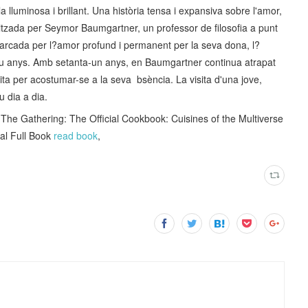
lluminosa i brillant. Una història tensa i expansiva sobre l'amor,
onitzada per Seymor Baumgartner, un professor de filosofia a punt
arcada per l?amor profund i permanent per la seva dona, l?
ou anys. Amb setanta-un anys, en Baumgartner continua atrapat
luita per acostumar-se a la seva bsència. La visita d'una jove,
u dia a dia.
 Gathering: The Official Cookbook: Cuisines of the Multiverse
hal Full Book
read book
,