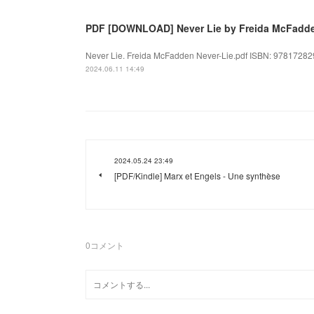
PDF [DOWNLOAD] Never Lie by Freida McFadd
Never Lie. Freida McFadden Never-Lie.pdf ISBN: 97817282
2024.06.11 14:49
2024.05.24 23:49
[PDF/Kindle] Marx et Engels - Une synthèse
0
コメント