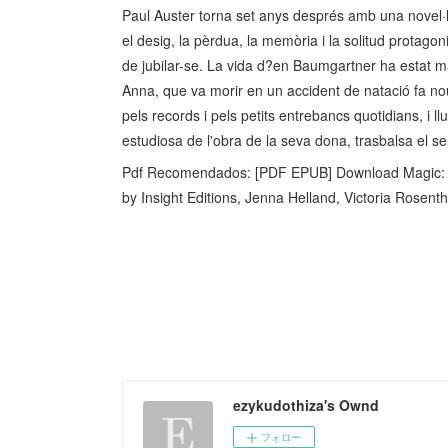
Paul Auster torna set anys després amb una novel·la 
el desig, la pèrdua, la memòria i la solitud protag
de jubilar-se. La vida d?en Baumgartner ha estat m
Anna, que va morir en un accident de natació fa n
pels records i pels petits entrebancs quotidians, i l
estudiosa de l'obra de la seva dona, trasbalsa el se
Pdf Recomendados: [PDF EPUB] Download Magic: The
by Insight Editions, Jenna Helland, Victoria Rosent
ezykudothiza's Ownd
フォロー